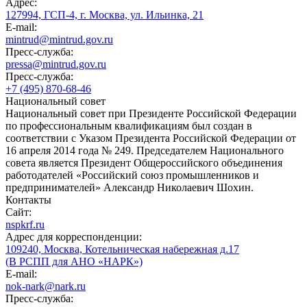
Адрес:
127994, ГСП-4, г. Москва, ул. Ильинка, 21
E-mail:
mintrud@mintrud.gov.ru
Пресс-служба:
pressa@mintrud.gov.ru
Пресс-служба:
+7 (495) 870-68-46
Национальный совет
Национальный совет при Президенте Российской Федерации
по профессиональным квалификациям был создан в
соответствии с Указом Президента Российской Федерации от
16 апреля 2014 года № 249. Председателем Национального
совета является Президент Общероссийского объединения
работодателей «Российский союз промышленников и
предпринимателей» Александр Николаевич Шохин.
Контакты
Сайт:
nspkrf.ru
Адрес для корреспонденции:
109240, Москва, Котельническая набережная д.17
(В РСПП для АНО «НАРК»)
E-mail:
nok-nark@nark.ru
Пресс-служба: