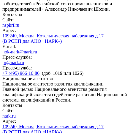
работодателей «Российский союз промышленников и
предпринимателей» Александр Николаевич Шохин.
Контакты
Сайт:
nspkrf.ru
Адрес:
109240, Москва, Котельническая набережная д.17
(В РСПП для АНО «НАРК»)
E-mail:
nok-nark@nark.ru
Пресс-служба:
pr@nark.ru
Пресс-служба:
+7 (495) 966-16-86
(доб. 1019 или 1026)
Национальное агентство
Национальное агентство развития квалификации
Главной целью Национального агентства развития
квалификаций является содействие развитию Национальной
системы квалификаций в России.
Контакты
Сайт:
nark.ru
Адрес:
109240, Москва, Котельническая набережная д.17
(В РСПП для АНО «НАРК»)