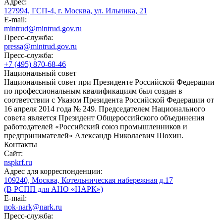
Адрес:
127994, ГСП-4, г. Москва, ул. Ильинка, 21
E-mail:
mintrud@mintrud.gov.ru
Пресс-служба:
pressa@mintrud.gov.ru
Пресс-служба:
+7 (495) 870-68-46
Национальный совет
Национальный совет при Президенте Российской Федерации
по профессиональным квалификациям был создан в
соответствии с Указом Президента Российской Федерации от
16 апреля 2014 года № 249. Председателем Национального
совета является Президент Общероссийского объединения
работодателей «Российский союз промышленников и
предпринимателей» Александр Николаевич Шохин.
Контакты
Сайт:
nspkrf.ru
Адрес для корреспонденции:
109240, Москва, Котельническая набережная д.17
(В РСПП для АНО «НАРК»)
E-mail:
nok-nark@nark.ru
Пресс-служба: