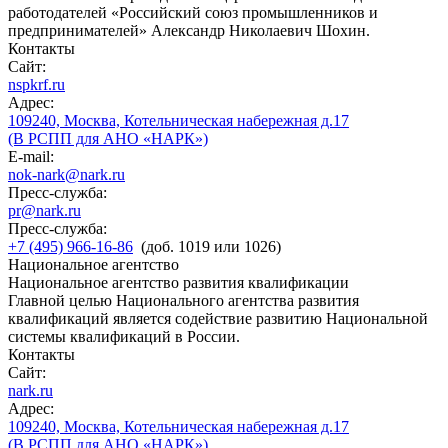
работодателей «Российский союз промышленников и
предпринимателей» Александр Николаевич Шохин.
Контакты
Сайт:
nspkrf.ru
Адрес:
109240, Москва, Котельническая набережная д.17
(В РСПП для АНО «НАРК»)
E-mail:
nok-nark@nark.ru
Пресс-служба:
pr@nark.ru
Пресс-служба:
+7 (495) 966-16-86
(доб. 1019 или 1026)
Национальное агентство
Национальное агентство развития квалификации
Главной целью Национального агентства развития
квалификаций является содействие развитию Национальной
системы квалификаций в России.
Контакты
Сайт:
nark.ru
Адрес:
109240, Москва, Котельническая набережная д.17
(В РСПП для АНО «НАРК»)