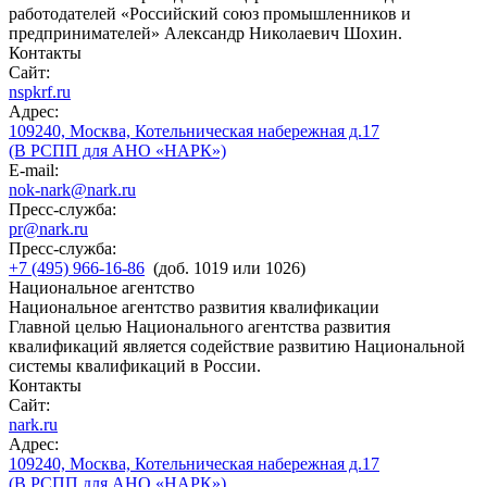
работодателей «Российский союз промышленников и
предпринимателей» Александр Николаевич Шохин.
Контакты
Сайт:
nspkrf.ru
Адрес:
109240, Москва, Котельническая набережная д.17
(В РСПП для АНО «НАРК»)
E-mail:
nok-nark@nark.ru
Пресс-служба:
pr@nark.ru
Пресс-служба:
+7 (495) 966-16-86
(доб. 1019 или 1026)
Национальное агентство
Национальное агентство развития квалификации
Главной целью Национального агентства развития
квалификаций является содействие развитию Национальной
системы квалификаций в России.
Контакты
Сайт:
nark.ru
Адрес:
109240, Москва, Котельническая набережная д.17
(В РСПП для АНО «НАРК»)