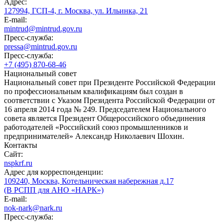
Адрес:
127994, ГСП-4, г. Москва, ул. Ильинка, 21
E-mail:
mintrud@mintrud.gov.ru
Пресс-служба:
pressa@mintrud.gov.ru
Пресс-служба:
+7 (495) 870-68-46
Национальный совет
Национальный совет при Президенте Российской Федерации
по профессиональным квалификациям был создан в
соответствии с Указом Президента Российской Федерации от
16 апреля 2014 года № 249. Председателем Национального
совета является Президент Общероссийского объединения
работодателей «Российский союз промышленников и
предпринимателей» Александр Николаевич Шохин.
Контакты
Сайт:
nspkrf.ru
Адрес для корреспонденции:
109240, Москва, Котельническая набережная д.17
(В РСПП для АНО «НАРК»)
E-mail:
nok-nark@nark.ru
Пресс-служба: