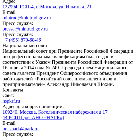
Адрес:
127994, ГСП-4, г. Москва, ул. Ильинка, 21
E-mail:
mintrud@mintrud.gov.ru
Пресс-служба:
pressa@mintrud.gov.ru
Пресс-служба:
+7 (495) 870-68-46
Национальный совет
Национальный совет при Президенте Российской Федерации
по профессиональным квалификациям был создан в
соответствии с Указом Президента Российской Федерации от
16 апреля 2014 года № 249. Председателем Национального
совета является Президент Общероссийского объединения
работодателей «Российский союз промышленников и
предпринимателей» Александр Николаевич Шохин.
Контакты
Сайт:
nspkrf.ru
Адрес для корреспонденции:
109240, Москва, Котельническая набережная д.17
(В РСПП для АНО «НАРК»)
E-mail:
nok-nark@nark.ru
Пресс-служба: