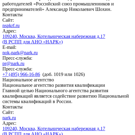
работодателей «Российский союз промышленников и
предпринимателей» Александр Николаевич Шохин.
Контакты
Сайт:
nspkrf.ru
Адрес:
109240, Москва, Котельническая набережная д.17
(В РСПП для АНО «НАРК»)
E-mail:
nok-nark@nark.ru
Пресс-служба:
pr@nark.ru
Пресс-служба:
+7 (495) 966-16-86
(доб. 1019 или 1026)
Национальное агентство
Национальное агентство развития квалификации
Главной целью Национального агентства развития
квалификаций является содействие развитию Национальной
системы квалификаций в России.
Контакты
Сайт:
nark.ru
Адрес:
109240, Москва, Котельническая набережная д.17
(В РСПП для АНО «НАРК»)