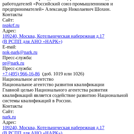
работодателей «Российский союз промышленников и
предпринимателей» Александр Николаевич Шохин.
Контакты
Сайт:
nspkrf.ru
Адрес:
109240, Москва, Котельническая набережная д.17
(В РСПП для АНО «НАРК»)
E-mail:
nok-nark@nark.ru
Пресс-служба:
pr@nark.ru
Пресс-служба:
+7 (495) 966-16-86
(доб. 1019 или 1026)
Национальное агентство
Национальное агентство развития квалификации
Главной целью Национального агентства развития
квалификаций является содействие развитию Национальной
системы квалификаций в России.
Контакты
Сайт:
nark.ru
Адрес:
109240, Москва, Котельническая набережная д.17
(В РСПП для АНО «НАРК»)