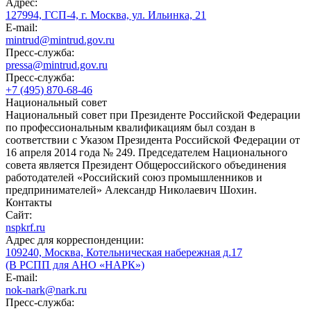
Адрес:
127994, ГСП-4, г. Москва, ул. Ильинка, 21
E-mail:
mintrud@mintrud.gov.ru
Пресс-служба:
pressa@mintrud.gov.ru
Пресс-служба:
+7 (495) 870-68-46
Национальный совет
Национальный совет при Президенте Российской Федерации
по профессиональным квалификациям был создан в
соответствии с Указом Президента Российской Федерации от
16 апреля 2014 года № 249. Председателем Национального
совета является Президент Общероссийского объединения
работодателей «Российский союз промышленников и
предпринимателей» Александр Николаевич Шохин.
Контакты
Сайт:
nspkrf.ru
Адрес для корреспонденции:
109240, Москва, Котельническая набережная д.17
(В РСПП для АНО «НАРК»)
E-mail:
nok-nark@nark.ru
Пресс-служба: