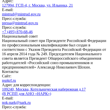
Адрес:
127994, ГСП-4, г. Москва, ул. Ильинка, 21
E-mail:
mintrud@mintrud.gov.ru
Пресс-служба:
pressa@mintrud.gov.ru
Пресс-служба:
+7 (495) 870-68-46
Национальный совет
Национальный совет при Президенте Российской Федерации
по профессиональным квалификациям был создан в
соответствии с Указом Президента Российской Федерации от
16 апреля 2014 года № 249. Председателем Национального
совета является Президент Общероссийского объединения
работодателей «Российский союз промышленников и
предпринимателей» Александр Николаевич Шохин.
Контакты
Сайт:
nspkrf.ru
Адрес для корреспонденции:
109240, Москва, Котельническая набережная д.17
(В РСПП для АНО «НАРК»)
E-mail:
nok-nark@nark.ru
Пресс-служба: