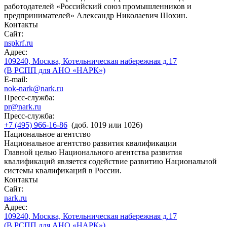
работодателей «Российский союз промышленников и
предпринимателей» Александр Николаевич Шохин.
Контакты
Сайт:
nspkrf.ru
Адрес:
109240, Москва, Котельническая набережная д.17
(В РСПП для АНО «НАРК»)
E-mail:
nok-nark@nark.ru
Пресс-служба:
pr@nark.ru
Пресс-служба:
+7 (495) 966-16-86
(доб. 1019 или 1026)
Национальное агентство
Национальное агентство развития квалификации
Главной целью Национального агентства развития
квалификаций является содействие развитию Национальной
системы квалификаций в России.
Контакты
Сайт:
nark.ru
Адрес:
109240, Москва, Котельническая набережная д.17
(В РСПП для АНО «НАРК»)