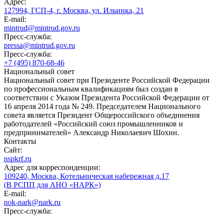
Адрес:
127994, ГСП-4, г. Москва, ул. Ильинка, 21
E-mail:
mintrud@mintrud.gov.ru
Пресс-служба:
pressa@mintrud.gov.ru
Пресс-служба:
+7 (495) 870-68-46
Национальный совет
Национальный совет при Президенте Российской Федерации
по профессиональным квалификациям был создан в
соответствии с Указом Президента Российской Федерации от
16 апреля 2014 года № 249. Председателем Национального
совета является Президент Общероссийского объединения
работодателей «Российский союз промышленников и
предпринимателей» Александр Николаевич Шохин.
Контакты
Сайт:
nspkrf.ru
Адрес для корреспонденции:
109240, Москва, Котельническая набережная д.17
(В РСПП для АНО «НАРК»)
E-mail:
nok-nark@nark.ru
Пресс-служба: