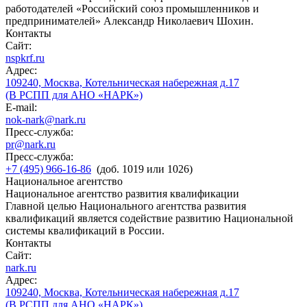
работодателей «Российский союз промышленников и
предпринимателей» Александр Николаевич Шохин.
Контакты
Сайт:
nspkrf.ru
Адрес:
109240, Москва, Котельническая набережная д.17
(В РСПП для АНО «НАРК»)
E-mail:
nok-nark@nark.ru
Пресс-служба:
pr@nark.ru
Пресс-служба:
+7 (495) 966-16-86
(доб. 1019 или 1026)
Национальное агентство
Национальное агентство развития квалификации
Главной целью Национального агентства развития
квалификаций является содействие развитию Национальной
системы квалификаций в России.
Контакты
Сайт:
nark.ru
Адрес:
109240, Москва, Котельническая набережная д.17
(В РСПП для АНО «НАРК»)