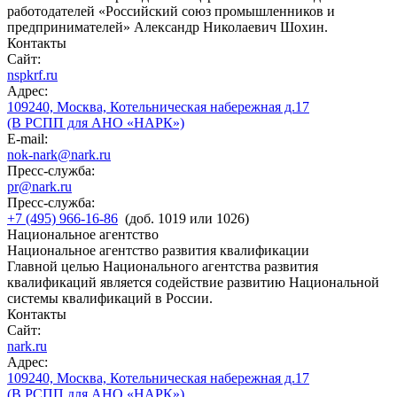
работодателей «Российский союз промышленников и
предпринимателей» Александр Николаевич Шохин.
Контакты
Сайт:
nspkrf.ru
Адрес:
109240, Москва, Котельническая набережная д.17
(В РСПП для АНО «НАРК»)
E-mail:
nok-nark@nark.ru
Пресс-служба:
pr@nark.ru
Пресс-служба:
+7 (495) 966-16-86
(доб. 1019 или 1026)
Национальное агентство
Национальное агентство развития квалификации
Главной целью Национального агентства развития
квалификаций является содействие развитию Национальной
системы квалификаций в России.
Контакты
Сайт:
nark.ru
Адрес:
109240, Москва, Котельническая набережная д.17
(В РСПП для АНО «НАРК»)