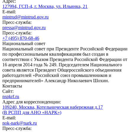
Адрес:
127994, ГСП-4, г. Москва, ул. Ильинка, 21
E-mail:
mintrud@mintrud.gov.ru
Пресс-служба:
pressa@mintrud.gov.ru
Пресс-служба:
+7 (495) 870-68-46
Национальный совет
Национальный совет при Президенте Российской Федерации
по профессиональным квалификациям был создан в
соответствии с Указом Президента Российской Федерации от
16 апреля 2014 года № 249. Председателем Национального
совета является Президент Общероссийского объединения
работодателей «Российский союз промышленников и
предпринимателей» Александр Николаевич Шохин.
Контакты
Сайт:
nspkrf.ru
Адрес для корреспонденции:
109240, Москва, Котельническая набережная д.17
(В РСПП для АНО «НАРК»)
E-mail:
nok-nark@nark.ru
Пресс-служба: