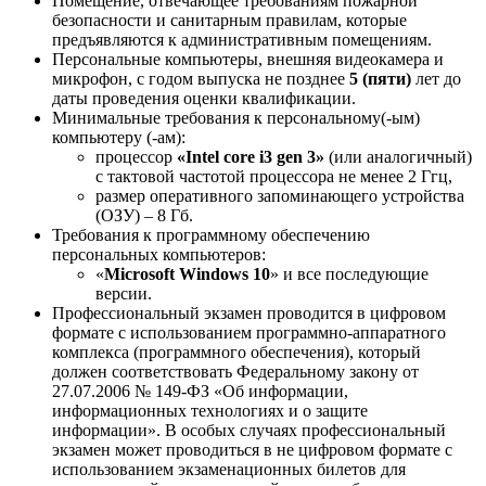
Помещение, отвечающее требованиям пожарной
безопасности и санитарным правилам, которые
предъявляются к административным помещениям.
Персональные компьютеры, внешняя видеокамера и
микрофон, с годом выпуска не позднее
5 (пяти)
лет до
даты проведения оценки квалификации.
Минимальные требования к персональному(-ым)
компьютеру (-ам):
процессор
«
Intel
core
i
3
gen
3»
(или аналогичный)
с тактовой частотой процессора не менее 2 Ггц,
размер оперативного запоминающего устройства
(ОЗУ) – 8 Гб.
Требования к программному обеспечению
персональных компьютеров:
«
Microsoft
Windows
10
» и все последующие
версии.
Профессиональный экзамен проводится в цифровом
формате с использованием программно-аппаратного
комплекса (программного обеспечения), который
должен соответствовать Федеральному закону от
27.07.2006 № 149-ФЗ «Об информации,
информационных технологиях и о защите
информации». В особых случаях профессиональный
экзамен может проводиться в не цифровом формате с
использованием экзаменационных билетов для