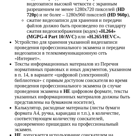
видеозаписи высокой четкости с экранным
разрешением не менее 1280х720 пикселей (
HD
720p
) и не более – 1280х960 пикселей
(HD 960p
),
сжатие видеозаписи для хранения и передачи
файлов должно быть произведено по стандарту
сжатия видеоизображения (кодек)
«H.264»
(MGPG-4 Part 10/AVC)
или
«Н.265/
HEVC
».
Устройство для хранения указанной видеозаписи
проведения профессионального экзамена и передачи
видеозаписи в телекоммуникационную сеть
«Интернет».
Тексты информационных материалов из Перечня
нормативных правовых и иных документов, указанном
в п. 14, в варианте «цифровой (электронной)
библиотеки» с прямым доступом соискателя во время
проведения профессионального экзамена (в случае
проведения экзамена в
НЕ
цифровом формате, тексты
указанных информационных материалов должны быть
представлены на бумажном носителе),
Калькулятор, расходные материалы (листы бумаги
формата А4, ручка, карандаш и т.п.), в количестве,
соответствующем количеству соискателей,
одновременно пришедших на профессиональный
экзамен.
НЕ
допускается использование соискателем на