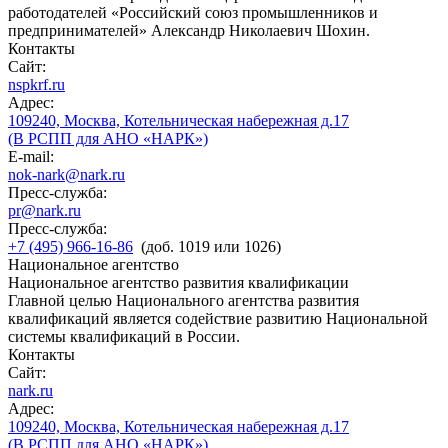
работодателей «Российский союз промышленников и
предпринимателей» Александр Николаевич Шохин.
Контакты
Сайт:
nspkrf.ru
Адрес:
109240, Москва, Котельническая набережная д.17
(В РСПП для АНО «НАРК»)
E-mail:
nok-nark@nark.ru
Пресс-служба:
pr@nark.ru
Пресс-служба:
+7 (495) 966-16-86
(доб. 1019 или 1026)
Национальное агентство
Национальное агентство развития квалификации
Главной целью Национального агентства развития
квалификаций является содействие развитию Национальной
системы квалификаций в России.
Контакты
Сайт:
nark.ru
Адрес:
109240, Москва, Котельническая набережная д.17
(В РСПП для АНО «НАРК»)