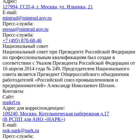
Адрес:
127994, ГСП-4, г. Москва, ул. Ильинка, 21
E-mail:
mintrud@mintrud.gov.ru
Пресс-служба:
pressa@mintrud.gov.ru
Пресс-служба:
+7 (495) 870-68-46
Национальный совет
Национальный совет при Президенте Российской Федерации
по профессиональным квалификациям был создан в
соответствии с Указом Президента Российской Федерации от
16 апреля 2014 года № 249. Председателем Национального
совета является Президент Общероссийского объединения
работодателей «Российский союз промышленников и
предпринимателей» Александр Николаевич Шохин.
Контакты
Сайт:
nspkrf.ru
Адрес для корреспонденции:
109240, Москва, Котельническая набережная д.17
(В РСПП для АНО «НАРК»)
E-mail:
nok-nark@nark.ru
Пресс-служба: