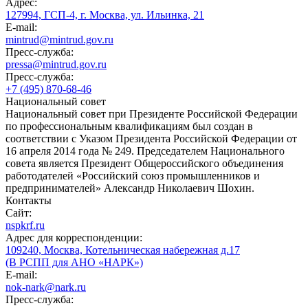
Адрес:
127994, ГСП-4, г. Москва, ул. Ильинка, 21
E-mail:
mintrud@mintrud.gov.ru
Пресс-служба:
pressa@mintrud.gov.ru
Пресс-служба:
+7 (495) 870-68-46
Национальный совет
Национальный совет при Президенте Российской Федерации
по профессиональным квалификациям был создан в
соответствии с Указом Президента Российской Федерации от
16 апреля 2014 года № 249. Председателем Национального
совета является Президент Общероссийского объединения
работодателей «Российский союз промышленников и
предпринимателей» Александр Николаевич Шохин.
Контакты
Сайт:
nspkrf.ru
Адрес для корреспонденции:
109240, Москва, Котельническая набережная д.17
(В РСПП для АНО «НАРК»)
E-mail:
nok-nark@nark.ru
Пресс-служба: