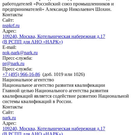
работодателей «Российский союз промышленников и
предпринимателей» Александр Николаевич Шохин.
Контакты
Сайт:
nspkrf.ru
Адрес:
109240, Москва, Котельническая набережная д.17
(В РСПП для АНО «НАРК»)
E-mail:
nok-nark@nark.ru
Пресс-служба:
pr@nark.ru
Пресс-служба:
+7 (495) 966-16-86
(доб. 1019 или 1026)
Национальное агентство
Национальное агентство развития квалификации
Главной целью Национального агентства развития
квалификаций является содействие развитию Национальной
системы квалификаций в России.
Контакты
Сайт:
nark.ru
Адрес:
109240, Москва, Котельническая набережная д.17
(В РСПП для АНО «НАРК»)