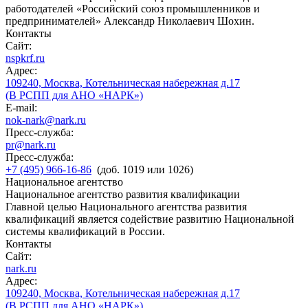
работодателей «Российский союз промышленников и
предпринимателей» Александр Николаевич Шохин.
Контакты
Сайт:
nspkrf.ru
Адрес:
109240, Москва, Котельническая набережная д.17
(В РСПП для АНО «НАРК»)
E-mail:
nok-nark@nark.ru
Пресс-служба:
pr@nark.ru
Пресс-служба:
+7 (495) 966-16-86
(доб. 1019 или 1026)
Национальное агентство
Национальное агентство развития квалификации
Главной целью Национального агентства развития
квалификаций является содействие развитию Национальной
системы квалификаций в России.
Контакты
Сайт:
nark.ru
Адрес:
109240, Москва, Котельническая набережная д.17
(В РСПП для АНО «НАРК»)