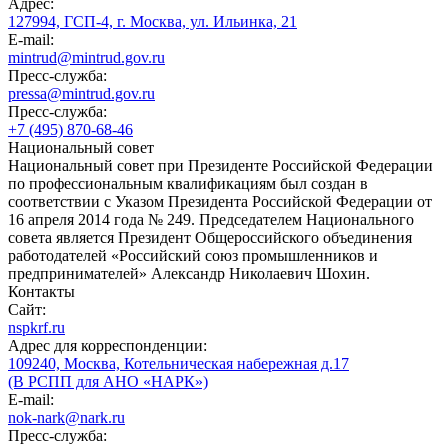
Адрес:
127994, ГСП-4, г. Москва, ул. Ильинка, 21
E-mail:
mintrud@mintrud.gov.ru
Пресс-служба:
pressa@mintrud.gov.ru
Пресс-служба:
+7 (495) 870-68-46
Национальный совет
Национальный совет при Президенте Российской Федерации
по профессиональным квалификациям был создан в
соответствии с Указом Президента Российской Федерации от
16 апреля 2014 года № 249. Председателем Национального
совета является Президент Общероссийского объединения
работодателей «Российский союз промышленников и
предпринимателей» Александр Николаевич Шохин.
Контакты
Сайт:
nspkrf.ru
Адрес для корреспонденции:
109240, Москва, Котельническая набережная д.17
(В РСПП для АНО «НАРК»)
E-mail:
nok-nark@nark.ru
Пресс-служба: