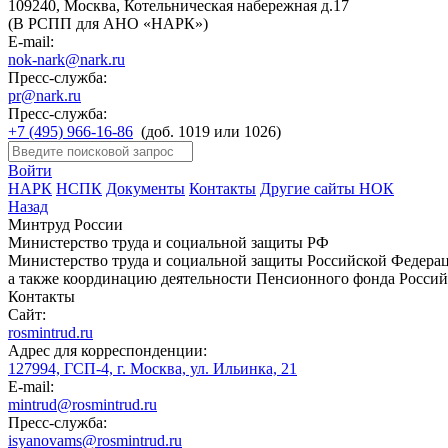
109240, Москва, Котельническая набережная д.17
(В РСПП для АНО «НАРК»)
E-mail:
nok-nark@nark.ru
Пресс-служба:
pr@nark.ru
Пресс-служба:
+7 (495) 966-16-86
(доб. 1019 или 1026)
Войти
НАРК
НСПК
Документы
Контакты
Другие сайты НОК
Назад
Минтруд России
Министерство труда и социальной защиты РФ
Министерство труда и социальной защиты Российской Федераци
а также координацию деятельности Пенсионного фонда Россий
Контакты
Сайт:
rosmintrud.ru
Адрес для корреспонденции:
127994, ГСП-4, г. Москва, ул. Ильинка, 21
E-mail:
mintrud@rosmintrud.ru
Пресс-служба:
isyanovams@rosmintrud.ru