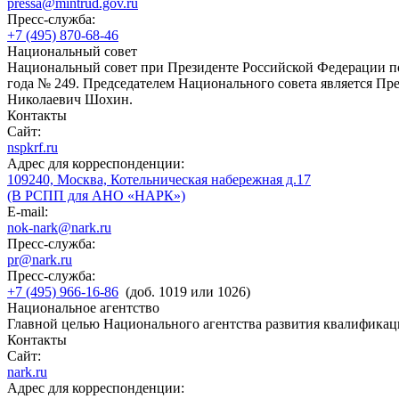
pressa@mintrud.gov.ru
Пресс-служба:
+7 (495) 870-68-46
Национальный совет
Национальный совет при Президенте Российской Федерации по
года № 249. Председателем Национального совета является П
Николаевич Шохин.
Контакты
Сайт:
nspkrf.ru
Адрес для корреспонденции:
109240, Москва, Котельническая набережная д.17
(В РСПП для АНО «НАРК»)
E-mail:
nok-nark@nark.ru
Пресс-служба:
pr@nark.ru
Пресс-служба:
+7 (495) 966-16-86
(доб. 1019 или 1026)
Национальное агентство
Главной целью Национального агентства развития квалификац
Контакты
Сайт:
nark.ru
Адрес для корреспонденции: