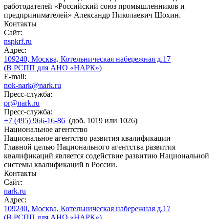
работодателей «Российский союз промышленников и
предпринимателей» Александр Николаевич Шохин.
Контакты
Сайт:
nspkrf.ru
Адрес:
109240, Москва, Котельническая набережная д.17
(В РСПП для АНО «НАРК»)
E-mail:
nok-nark@nark.ru
Пресс-служба:
pr@nark.ru
Пресс-служба:
+7 (495) 966-16-86
(доб. 1019 или 1026)
Национальное агентство
Национальное агентство развития квалификации
Главной целью Национального агентства развития
квалификаций является содействие развитию Национальной
системы квалификаций в России.
Контакты
Сайт:
nark.ru
Адрес:
109240, Москва, Котельническая набережная д.17
(В РСПП для АНО «НАРК»)