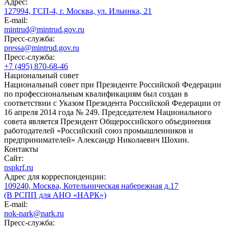
Адрес:
127994, ГСП-4, г. Москва, ул. Ильинка, 21
E-mail:
mintrud@mintrud.gov.ru
Пресс-служба:
pressa@mintrud.gov.ru
Пресс-служба:
+7 (495) 870-68-46
Национальный совет
Национальный совет при Президенте Российской Федерации
по профессиональным квалификациям был создан в
соответствии с Указом Президента Российской Федерации от
16 апреля 2014 года № 249. Председателем Национального
совета является Президент Общероссийского объединения
работодателей «Российский союз промышленников и
предпринимателей» Александр Николаевич Шохин.
Контакты
Сайт:
nspkrf.ru
Адрес для корреспонденции:
109240, Москва, Котельническая набережная д.17
(В РСПП для АНО «НАРК»)
E-mail:
nok-nark@nark.ru
Пресс-служба: