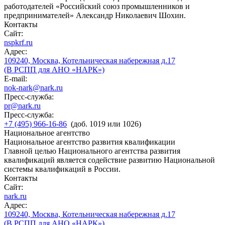
работодателей «Российский союз промышленников и
предпринимателей» Александр Николаевич Шохин.
Контакты
Сайт:
nspkrf.ru
Адрес:
109240, Москва, Котельническая набережная д.17
(В РСПП для АНО «НАРК»)
E-mail:
nok-nark@nark.ru
Пресс-служба:
pr@nark.ru
Пресс-служба:
+7 (495) 966-16-86
(доб. 1019 или 1026)
Национальное агентство
Национальное агентство развития квалификации
Главной целью Национального агентства развития
квалификаций является содействие развитию Национальной
системы квалификаций в России.
Контакты
Сайт:
nark.ru
Адрес:
109240, Москва, Котельническая набережная д.17
(В РСПП для АНО «НАРК»)