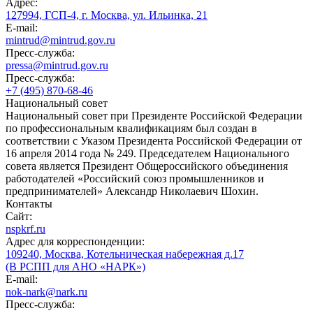
Адрес:
127994, ГСП-4, г. Москва, ул. Ильинка, 21
E-mail:
mintrud@mintrud.gov.ru
Пресс-служба:
pressa@mintrud.gov.ru
Пресс-служба:
+7 (495) 870-68-46
Национальный совет
Национальный совет при Президенте Российской Федерации
по профессиональным квалификациям был создан в
соответствии с Указом Президента Российской Федерации от
16 апреля 2014 года № 249. Председателем Национального
совета является Президент Общероссийского объединения
работодателей «Российский союз промышленников и
предпринимателей» Александр Николаевич Шохин.
Контакты
Сайт:
nspkrf.ru
Адрес для корреспонденции:
109240, Москва, Котельническая набережная д.17
(В РСПП для АНО «НАРК»)
E-mail:
nok-nark@nark.ru
Пресс-служба: