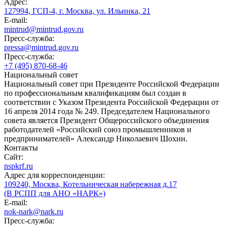
Адрес:
127994, ГСП-4, г. Москва, ул. Ильинка, 21
E-mail:
mintrud@mintrud.gov.ru
Пресс-служба:
pressa@mintrud.gov.ru
Пресс-служба:
+7 (495) 870-68-46
Национальный совет
Национальный совет при Президенте Российской Федерации
по профессиональным квалификациям был создан в
соответствии с Указом Президента Российской Федерации от
16 апреля 2014 года № 249. Председателем Национального
совета является Президент Общероссийского объединения
работодателей «Российский союз промышленников и
предпринимателей» Александр Николаевич Шохин.
Контакты
Сайт:
nspkrf.ru
Адрес для корреспонденции:
109240, Москва, Котельническая набережная д.17
(В РСПП для АНО «НАРК»)
E-mail:
nok-nark@nark.ru
Пресс-служба: