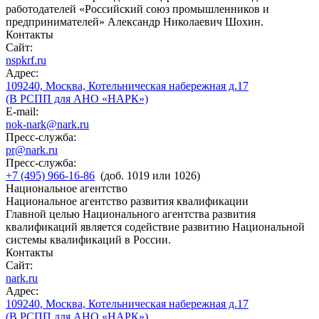
работодателей «Российский союз промышленников и
предпринимателей» Александр Николаевич Шохин.
Контакты
Сайт:
nspkrf.ru
Адрес:
109240, Москва, Котельническая набережная д.17
(В РСПП для АНО «НАРК»)
E-mail:
nok-nark@nark.ru
Пресс-служба:
pr@nark.ru
Пресс-служба:
+7 (495) 966-16-86
(доб. 1019 или 1026)
Национальное агентство
Национальное агентство развития квалификации
Главной целью Национального агентства развития
квалификаций является содействие развитию Национальной
системы квалификаций в России.
Контакты
Сайт:
nark.ru
Адрес:
109240, Москва, Котельническая набережная д.17
(В РСПП для АНО «НАРК»)