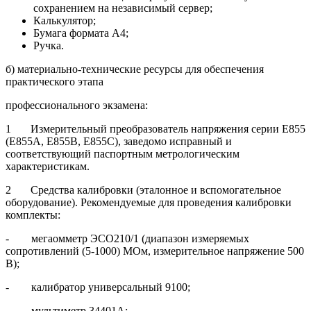
сохранением на независимый сервер;
Калькулятор;
Бумага формата А4;
Ручка.
б) материально-технические ресурсы для обеспечения
практического этапа
профессионального экзамена:
1 Измерительный преобразователь напряжения серии Е855
(Е855А, Е855В, Е855С), заведомо исправный и
соответствующий паспортным метрологическим
характеристикам.
2 Средства калибровки (эталонное и вспомогательное
оборудование). Рекомендуемые для проведения калибровки
комплекты:
- мегаомметр ЭСО210/1 (диапазон измеряемых
сопротивлений (5-1000) МОм, измерительное напряжение 500
В);
- калибратор универсальный 9100;
- мультиметр 34401А;