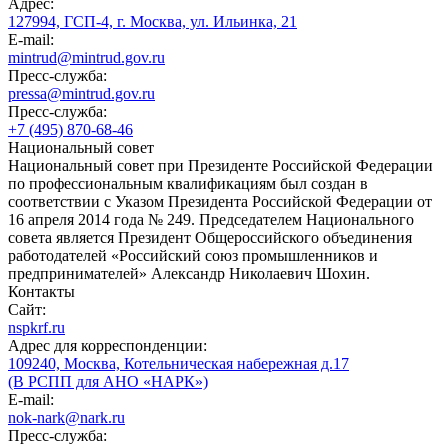
Адрес:
127994, ГСП-4, г. Москва, ул. Ильинка, 21
E-mail:
mintrud@mintrud.gov.ru
Пресс-служба:
pressa@mintrud.gov.ru
Пресс-служба:
+7 (495) 870-68-46
Национальный совет
Национальный совет при Президенте Российской Федерации
по профессиональным квалификациям был создан в
соответствии с Указом Президента Российской Федерации от
16 апреля 2014 года № 249. Председателем Национального
совета является Президент Общероссийского объединения
работодателей «Российский союз промышленников и
предпринимателей» Александр Николаевич Шохин.
Контакты
Сайт:
nspkrf.ru
Адрес для корреспонденции:
109240, Москва, Котельническая набережная д.17
(В РСПП для АНО «НАРК»)
E-mail:
nok-nark@nark.ru
Пресс-служба: