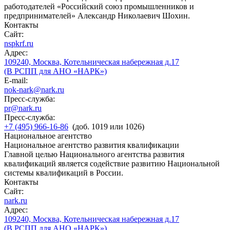
работодателей «Российский союз промышленников и
предпринимателей» Александр Николаевич Шохин.
Контакты
Сайт:
nspkrf.ru
Адрес:
109240, Москва, Котельническая набережная д.17
(В РСПП для АНО «НАРК»)
E-mail:
nok-nark@nark.ru
Пресс-служба:
pr@nark.ru
Пресс-служба:
+7 (495) 966-16-86
(доб. 1019 или 1026)
Национальное агентство
Национальное агентство развития квалификации
Главной целью Национального агентства развития
квалификаций является содействие развитию Национальной
системы квалификаций в России.
Контакты
Сайт:
nark.ru
Адрес:
109240, Москва, Котельническая набережная д.17
(В РСПП для АНО «НАРК»)