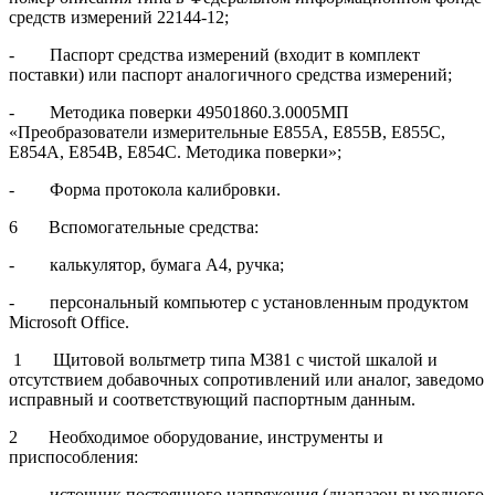
средств измерений 22144-12;
- Паспорт средства измерений (входит в комплект
поставки) или паспорт аналогичного средства измерений;
- Методика поверки 49501860.3.0005МП
«Преобразователи измерительные Е855А, Е855В, Е855С,
Е854А, Е854В, Е854С. Методика поверки»;
- Форма протокола калибровки.
6 Вспомогательные средства:
- калькулятор, бумага А4, ручка;
- персональный компьютер с установленным продуктом
Microsoft Office.
1 Щитовой вольтметр типа М381 с чистой шкалой и
отсутствием добавочных сопротивлений или аналог, заведомо
исправный и соответствующий паспортным данным.
2 Необходимое оборудование, инструменты и
приспособления:
- источник постоянного напряжения (диапазон выходного