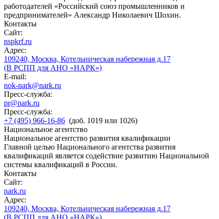
работодателей «Российский союз промышленников и
предпринимателей» Александр Николаевич Шохин.
Контакты
Сайт:
nspkrf.ru
Адрес:
109240, Москва, Котельническая набережная д.17
(В РСПП для АНО «НАРК»)
E-mail:
nok-nark@nark.ru
Пресс-служба:
pr@nark.ru
Пресс-служба:
+7 (495) 966-16-86
(доб. 1019 или 1026)
Национальное агентство
Национальное агентство развития квалификации
Главной целью Национального агентства развития
квалификаций является содействие развитию Национальной
системы квалификаций в России.
Контакты
Сайт:
nark.ru
Адрес:
109240, Москва, Котельническая набережная д.17
(В РСПП для АНО «НАРК»)