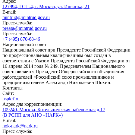
Адрес:
127994, ГСП-4, г. Москва, ул. Ильинка, 21
E-mail:
mintrud@mintrud.gov.ru
Пресс-служба:
pressa@mintrud.gov.ru
Пресс-служба:
+7 (495) 870-68-46
Национальный совет
Национальный совет при Президенте Российской Федерации
по профессиональным квалификациям был создан в
соответствии с Указом Президента Российской Федерации от
16 апреля 2014 года № 249. Председателем Национального
совета является Президент Общероссийского объединения
работодателей «Российский союз промышленников и
предпринимателей» Александр Николаевич Шохин.
Контакты
Сайт:
nspkrf.ru
Адрес для корреспонденции:
109240, Москва, Котельническая набережная д.17
(В РСПП для АНО «НАРК»)
E-mail:
nok-nark@nark.ru
Пресс-служба: