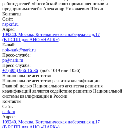
работодателей «Российский союз промышленников и
предпринимателей» Александр Николаевич Шохин.
Контакты
Сайт:
nspkrf.ru
Адрес:
109240, Москва, Котельническая набережная д.17
(В РСПП для АНО «НАРК»)
E-mail:
nok-nark@nark.ru
Пресс-служба:
pr@nark.ru
Пресс-служба:
+7 (495) 966-16-86
(доб. 1019 или 1026)
Национальное агентство
Национальное агентство развития квалификации
Главной целью Национального агентства развития
квалификаций является содействие развитию Национальной
системы квалификаций в России.
Контакты
Сайт:
nark.ru
Адрес:
109240, Москва, Котельническая набережная д.17
(В РСПП для АНО «НАРК»)