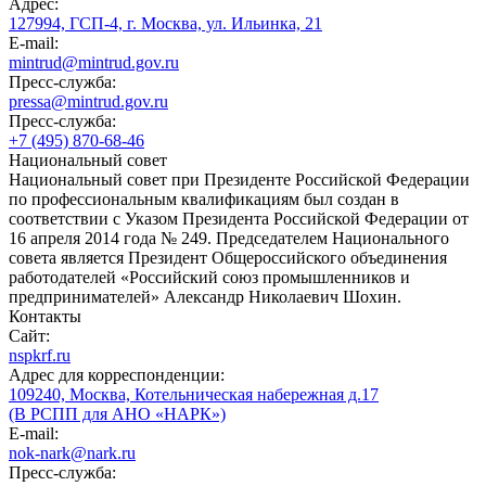
Адрес:
127994, ГСП-4, г. Москва, ул. Ильинка, 21
E-mail:
mintrud@mintrud.gov.ru
Пресс-служба:
pressa@mintrud.gov.ru
Пресс-служба:
+7 (495) 870-68-46
Национальный совет
Национальный совет при Президенте Российской Федерации
по профессиональным квалификациям был создан в
соответствии с Указом Президента Российской Федерации от
16 апреля 2014 года № 249. Председателем Национального
совета является Президент Общероссийского объединения
работодателей «Российский союз промышленников и
предпринимателей» Александр Николаевич Шохин.
Контакты
Сайт:
nspkrf.ru
Адрес для корреспонденции:
109240, Москва, Котельническая набережная д.17
(В РСПП для АНО «НАРК»)
E-mail:
nok-nark@nark.ru
Пресс-служба: