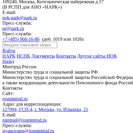
109240, Москва, Котельническая набережная д.17
(В РСПП для АНО «НАРК»)
E-mail:
nok-nark@nark.ru
Пресс-служба:
pr@nark.ru
Пресс-служба:
+7 (495) 966-16-86
(доб. 1019 или 1026)
Войти
НАРК
НСПК
Документы
Контакты
Другие сайты НОК
Назад
Минтруд России
Министерство труда и социальной защиты РФ
Министерство труда и социальной защиты Российской Федераци
а также координацию деятельности Пенсионного фонда Россий
Контакты
Сайт:
rosmintrud.ru
Адрес для корреспонденции:
127994, ГСП-4, г. Москва, ул. Ильинка, 21
E-mail:
mintrud@rosmintrud.ru
Пресс-служба:
isyanovams@rosmintrud.ru