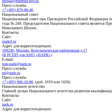
pressa@mintrud.gov.ru
Пресс-служба:
+7 (495) 870-68-46
Национальный совет
Национальный совет при Президенте Российской Федерации по
года № 249. Председателем Национального совета является П
Николаевич Шохин.
Контакты
Сайт:
nspkrf.ru
Адрес для корреспонденции:
109240, Москва, Котельническая набережная д.17
(В РСПП для АНО «НАРК»)
E-mail:
nok-nark@nark.ru
Пресс-служба:
pr@nark.ru
Пресс-служба:
+7 (495) 966-16-86
(доб. 1019 или 1026)
Национальное агентство
Главной целью Национального агентства развития квалификац
Контакты
Сайт:
nark.ru
Адрес для корреспонденции: