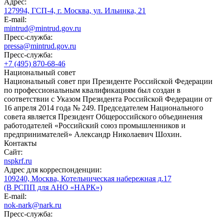
Адрес:
127994, ГСП-4, г. Москва, ул. Ильинка, 21
E-mail:
mintrud@mintrud.gov.ru
Пресс-служба:
pressa@mintrud.gov.ru
Пресс-служба:
+7 (495) 870-68-46
Национальный совет
Национальный совет при Президенте Российской Федерации
по профессиональным квалификациям был создан в
соответствии с Указом Президента Российской Федерации от
16 апреля 2014 года № 249. Председателем Национального
совета является Президент Общероссийского объединения
работодателей «Российский союз промышленников и
предпринимателей» Александр Николаевич Шохин.
Контакты
Сайт:
nspkrf.ru
Адрес для корреспонденции:
109240, Москва, Котельническая набережная д.17
(В РСПП для АНО «НАРК»)
E-mail:
nok-nark@nark.ru
Пресс-служба: