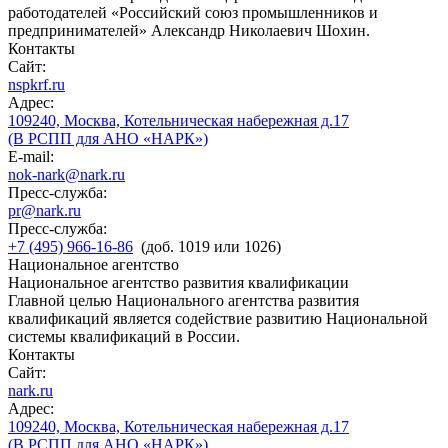
работодателей «Российский союз промышленников и
предпринимателей» Александр Николаевич Шохин.
Контакты
Сайт:
nspkrf.ru
Адрес:
109240, Москва, Котельническая набережная д.17
(В РСПП для АНО «НАРК»)
E-mail:
nok-nark@nark.ru
Пресс-служба:
pr@nark.ru
Пресс-служба:
+7 (495) 966-16-86
(доб. 1019 или 1026)
Национальное агентство
Национальное агентство развития квалификации
Главной целью Национального агентства развития
квалификаций является содействие развитию Национальной
системы квалификаций в России.
Контакты
Сайт:
nark.ru
Адрес:
109240, Москва, Котельническая набережная д.17
(В РСПП для АНО «НАРК»)