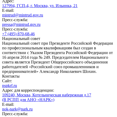
Адрес:
127994, ГСП-4, г. Москва, ул. Ильинка, 21
E-mail:
mintrud@mintrud.gov.ru
Пресс-служба:
pressa@mintrud.gov.ru
Пресс-служба:
+7 (495) 870-68-46
Национальный совет
Национальный совет при Президенте Российской Федерации
по профессиональным квалификациям был создан в
соответствии с Указом Президента Российской Федерации от
16 апреля 2014 года № 249. Председателем Национального
совета является Президент Общероссийского объединения
работодателей «Российский союз промышленников и
предпринимателей» Александр Николаевич Шохин.
Контакты
Сайт:
nspkrf.ru
Адрес для корреспонденции:
109240, Москва, Котельническая набережная д.17
(В РСПП для АНО «НАРК»)
E-mail:
nok-nark@nark.ru
Пресс-служба: