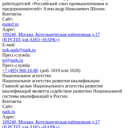
работодателей «Российский союз промышленников и
предпринимателей» Александр Николаевич Шохин.
Контакты
Сайт:
nspkrf.ru
Адрес:
109240, Москва, Котельническая набережная д.17
(В РСПП для АНО «НАРК»)
E-mail:
nok-nark@nark.ru
Пресс-служба:
pr@nark.ru
Пресс-служба:
+7 (495) 966-16-86
(доб. 1019 или 1026)
Национальное агентство
Национальное агентство развития квалификации
Главной целью Национального агентства развития
квалификаций является содействие развитию Национальной
системы квалификаций в России.
Контакты
Сайт:
nark.ru
Адрес:
109240, Москва, Котельническая набережная д.17
(В РСПП для АНО «НАРК»)