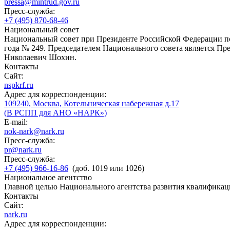
pressa@mintrud.gov.ru
Пресс-служба:
+7 (495) 870-68-46
Национальный совет
Национальный совет при Президенте Российской Федерации по
года № 249. Председателем Национального совета является П
Николаевич Шохин.
Контакты
Сайт:
nspkrf.ru
Адрес для корреспонденции:
109240, Москва, Котельническая набережная д.17
(В РСПП для АНО «НАРК»)
E-mail:
nok-nark@nark.ru
Пресс-служба:
pr@nark.ru
Пресс-служба:
+7 (495) 966-16-86
(доб. 1019 или 1026)
Национальное агентство
Главной целью Национального агентства развития квалификац
Контакты
Сайт:
nark.ru
Адрес для корреспонденции: