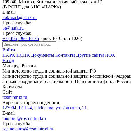
109240, Москва, Котельническая набережная д.17
(В РСПП для АНО «НАРК»)
E-mail:
nok-nark@nark.ru
Пресс-служба:
pr@nark.ru
Пресс-служба:
+7 (495) 966-16-86
(доб. 1019 или 1026)
Войти
НАРК
НСПК
Документы
Контакты
Другие сайты НОК
Назад
Минтруд России
Министерство труда и социальной защиты РФ
Министерство труда и социальной защиты Российской Федераци
а также координацию деятельности Пенсионного фонда Россий
Контакты
Сайт:
rosmintrud.ru
Адрес для корреспонденции:
127994, ГСП-4, г. Москва, ул. Ильинка, 21
E-mail:
mintrud@rosmintrud.ru
Пресс-служба:
isyanovams@rosmintrud.ru