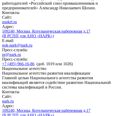
работодателей «Российский союз промышленников и
предпринимателей» Александр Николаевич Шохин.
Контакты
Сайт:
nspkrf.ru
Адрес:
109240, Москва, Котельническая набережная д.17
(В РСПП для АНО «НАРК»)
E-mail:
nok-nark@nark.ru
Пресс-служба:
pr@nark.ru
Пресс-служба:
+7 (495) 966-16-86
(доб. 1019 или 1026)
Национальное агентство
Национальное агентство развития квалификации
Главной целью Национального агентства развития
квалификаций является содействие развитию Национальной
системы квалификаций в России.
Контакты
Сайт:
nark.ru
Адрес:
109240, Москва, Котельническая набережная д.17
(В РСПП для АНО «НАРК»)