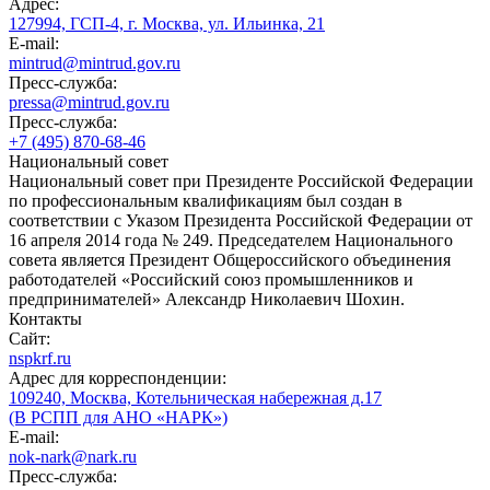
Адрес:
127994, ГСП-4, г. Москва, ул. Ильинка, 21
E-mail:
mintrud@mintrud.gov.ru
Пресс-служба:
pressa@mintrud.gov.ru
Пресс-служба:
+7 (495) 870-68-46
Национальный совет
Национальный совет при Президенте Российской Федерации
по профессиональным квалификациям был создан в
соответствии с Указом Президента Российской Федерации от
16 апреля 2014 года № 249. Председателем Национального
совета является Президент Общероссийского объединения
работодателей «Российский союз промышленников и
предпринимателей» Александр Николаевич Шохин.
Контакты
Сайт:
nspkrf.ru
Адрес для корреспонденции:
109240, Москва, Котельническая набережная д.17
(В РСПП для АНО «НАРК»)
E-mail:
nok-nark@nark.ru
Пресс-служба: