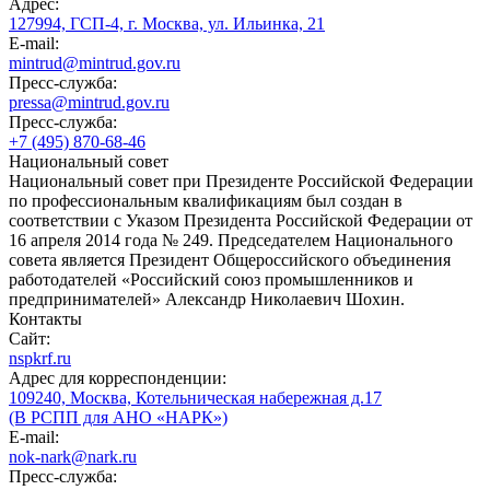
Адрес:
127994, ГСП-4, г. Москва, ул. Ильинка, 21
E-mail:
mintrud@mintrud.gov.ru
Пресс-служба:
pressa@mintrud.gov.ru
Пресс-служба:
+7 (495) 870-68-46
Национальный совет
Национальный совет при Президенте Российской Федерации
по профессиональным квалификациям был создан в
соответствии с Указом Президента Российской Федерации от
16 апреля 2014 года № 249. Председателем Национального
совета является Президент Общероссийского объединения
работодателей «Российский союз промышленников и
предпринимателей» Александр Николаевич Шохин.
Контакты
Сайт:
nspkrf.ru
Адрес для корреспонденции:
109240, Москва, Котельническая набережная д.17
(В РСПП для АНО «НАРК»)
E-mail:
nok-nark@nark.ru
Пресс-служба: