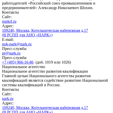
работодателей «Российский союз промышленников и
предпринимателей» Александр Николаевич Шохин.
Контакты
Сайт:
nspkrf.ru
Адрес:
109240, Москва, Котельническая набережная д.17
(В РСПП для АНО «НАРК»)
E-mail:
nok-nark@nark.ru
Пресс-служба:
pr@nark.ru
Пресс-служба:
+7 (495) 966-16-86
(доб. 1019 или 1026)
Национальное агентство
Национальное агентство развития квалификации
Главной целью Национального агентства развития
квалификаций является содействие развитию Национальной
системы квалификаций в России.
Контакты
Сайт:
nark.ru
Адрес:
109240, Москва, Котельническая набережная д.17
(В РСПП для АНО «НАРК»)