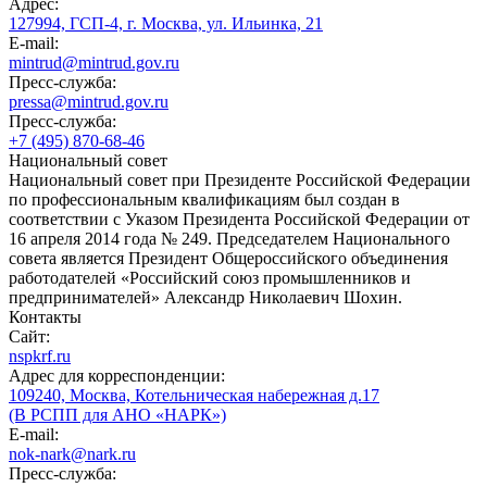
Адрес:
127994, ГСП-4, г. Москва, ул. Ильинка, 21
E-mail:
mintrud@mintrud.gov.ru
Пресс-служба:
pressa@mintrud.gov.ru
Пресс-служба:
+7 (495) 870-68-46
Национальный совет
Национальный совет при Президенте Российской Федерации
по профессиональным квалификациям был создан в
соответствии с Указом Президента Российской Федерации от
16 апреля 2014 года № 249. Председателем Национального
совета является Президент Общероссийского объединения
работодателей «Российский союз промышленников и
предпринимателей» Александр Николаевич Шохин.
Контакты
Сайт:
nspkrf.ru
Адрес для корреспонденции:
109240, Москва, Котельническая набережная д.17
(В РСПП для АНО «НАРК»)
E-mail:
nok-nark@nark.ru
Пресс-служба: