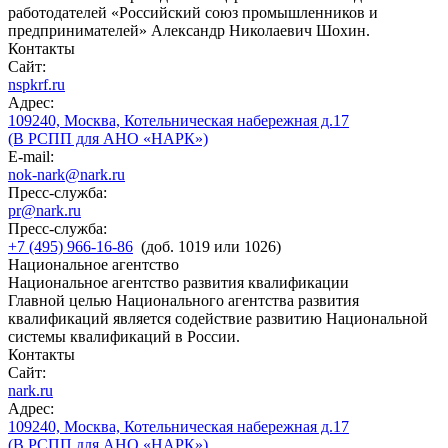
работодателей «Российский союз промышленников и
предпринимателей» Александр Николаевич Шохин.
Контакты
Сайт:
nspkrf.ru
Адрес:
109240, Москва, Котельническая набережная д.17
(В РСПП для АНО «НАРК»)
E-mail:
nok-nark@nark.ru
Пресс-служба:
pr@nark.ru
Пресс-служба:
+7 (495) 966-16-86
(доб. 1019 или 1026)
Национальное агентство
Национальное агентство развития квалификации
Главной целью Национального агентства развития
квалификаций является содействие развитию Национальной
системы квалификаций в России.
Контакты
Сайт:
nark.ru
Адрес:
109240, Москва, Котельническая набережная д.17
(В РСПП для АНО «НАРК»)