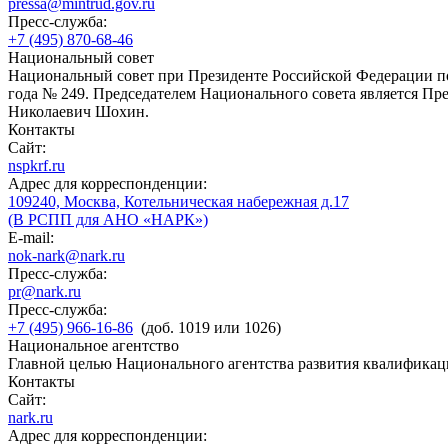
pressa@mintrud.gov.ru
Пресс-служба:
+7 (495) 870-68-46
Национальный совет
Национальный совет при Президенте Российской Федерации по
года № 249. Председателем Национального совета является П
Николаевич Шохин.
Контакты
Сайт:
nspkrf.ru
Адрес для корреспонденции:
109240, Москва, Котельническая набережная д.17
(В РСПП для АНО «НАРК»)
E-mail:
nok-nark@nark.ru
Пресс-служба:
pr@nark.ru
Пресс-служба:
+7 (495) 966-16-86
(доб. 1019 или 1026)
Национальное агентство
Главной целью Национального агентства развития квалификац
Контакты
Сайт:
nark.ru
Адрес для корреспонденции: