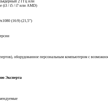
хъядерный 2 ГГц или
 (i3 / i5 / i7 или AMD)
х1080 (16:9) (21,5”)
версии
у экспертов), оборудованное персональным компьютером с возмо
нию
Эксперта
мендуемые