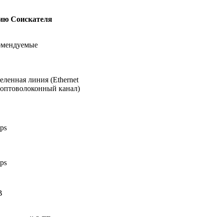
нию
Соискателя
омендуемые
ленная линия (Ethernet
 оптоволоконный канал)
ps
ps
B