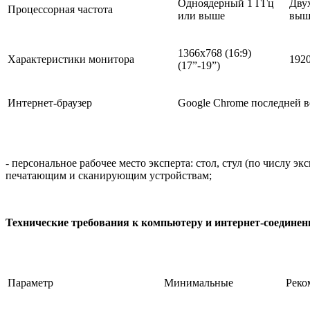
Одноядерный 1 ГГц
Дву
Процессорная частота
или выше
выше
1366х768 (16:9)
Характеристики монитора
1920
(17”-19”)
Интернет-браузер
Google Chrome последней 
- персональное рабочее место эксперта: стол, стул (по числ
печатающим и сканирующим устройствам;
Технические требования к компьютеру и интернет-соедине
Параметр
Минимальные
Реко