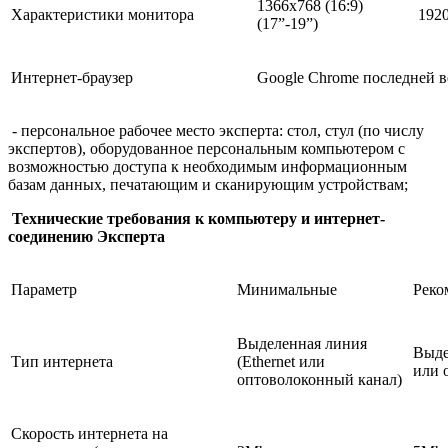
1366х768 (16:9)
Характеристики монитора
1920
(17”-19”)
Интернет-браузер
Google Chrome последней 
- персональное рабочее место эксперта: стол, стул (по числу
экспертов), оборудованное персональным компьютером с
возможностью доступа к необходимым информационным
базам данных, печатающим и сканирующим устройствам;
Технические требования к компьютеру и интернет-
соединению Эксперта
Параметр
Минимальные
Реко
Выделенная линия
Выде
Тип интернета
(Ethernet или
или 
оптоволоконный канал)
Скорость интернета на