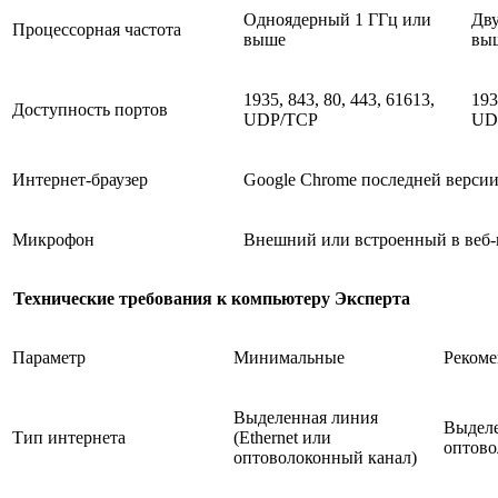
Одноядерный 1 ГГц или
Дву
Процессорная частота
выше
выш
1935, 843, 80, 443, 61613,
193
Доступность портов
UDP/TCP
UD
Интернет-браузер
Google Chrome последней верси
Микрофон
Внешний или встроенный в веб-
Технические требования к компьютеру Эксперта
Параметр
Минимальные
Реком
Выделенная линия
Выделе
Тип интернета
(Ethernet или
оптово
оптоволоконный канал)