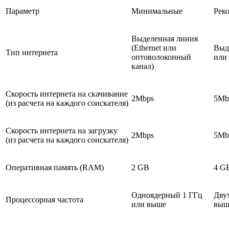
Параметр
Минимальные
Рек
Выделенная линия
(Ethernet или
Выде
Тип интернета
оптоволоконный
или
канал)
Скорость интернета на скачивание
2Mbps
5Mb
(из расчета на каждого соискателя)
Скорость интернета на загрузку
2Mbps
5Mb
(из расчета на каждого соискателя)
Оперативная память (RAM)
2 GB
4 G
Одноядерный 1 ГГц
Дву
Процессорная частота
или выше
выше