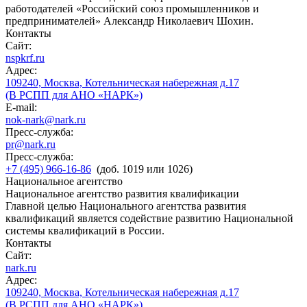
работодателей «Российский союз промышленников и
предпринимателей» Александр Николаевич Шохин.
Контакты
Сайт:
nspkrf.ru
Адрес:
109240, Москва, Котельническая набережная д.17
(В РСПП для АНО «НАРК»)
E-mail:
nok-nark@nark.ru
Пресс-служба:
pr@nark.ru
Пресс-служба:
+7 (495) 966-16-86
(доб. 1019 или 1026)
Национальное агентство
Национальное агентство развития квалификации
Главной целью Национального агентства развития
квалификаций является содействие развитию Национальной
системы квалификаций в России.
Контакты
Сайт:
nark.ru
Адрес:
109240, Москва, Котельническая набережная д.17
(В РСПП для АНО «НАРК»)