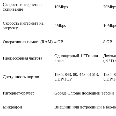
Скорость интернета на
10Mbps
20Mbp
скачивание
Скорость интернета на
5Mbps
10Mbp
загрузку
Оперативная память (RAM)
4 GB
8 GB
Одноядерный 1 ГГц или
Двухъя
Процессорная частота
выше
(i3 / i
1935, 843, 80, 443, 61613,
1935, 8
Доступность портов
UDP/TCP
UDP/T
Интернет-браузер
Google Chrome последней версии
Микрофон
Внешний или встроенный в веб-к