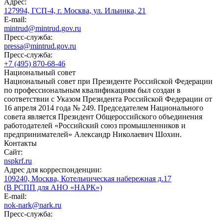
Адрес:
127994, ГСП-4, г. Москва, ул. Ильинка, 21
E-mail:
mintrud@mintrud.gov.ru
Пресс-служба:
pressa@mintrud.gov.ru
Пресс-служба:
+7 (495) 870-68-46
Национальный совет
Национальный совет при Президенте Российской Федерации
по профессиональным квалификациям был создан в
соответствии с Указом Президента Российской Федерации от
16 апреля 2014 года № 249. Председателем Национального
совета является Президент Общероссийского объединения
работодателей «Российский союз промышленников и
предпринимателей» Александр Николаевич Шохин.
Контакты
Сайт:
nspkrf.ru
Адрес для корреспонденции:
109240, Москва, Котельническая набережная д.17
(В РСПП для АНО «НАРК»)
E-mail:
nok-nark@nark.ru
Пресс-служба: