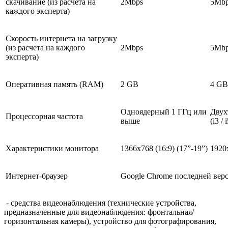
скачивание (из расчета на
2Mbps
5Mb
каждого эксперта)
Скорость интернета на загрузку
(из расчета на каждого
2Mbps
5Mb
эксперта)
Оперативная память (RAM)
2 GB
4 GB
Одноядерный 1 ГГц или
Двух
Процессорная частота
выше
(i3 /
Характеристики монитора
1366х768 (16:9) (17”-19”)
1920х
Интернет-браузер
Google Chrome последней вер
- средства видеонаблюдения (технические устройства,
предназначенные для видеонаблюдения: фронтальная/
горизонтальная камеры), устройство для фотографирования,