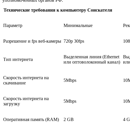
уполномоченных органов РФ.
Технические требования к компьютеру Соискателя
Параметр
Минимальные
Ре
Разрешение и fps веб-камеры
720p 30fps
108
Выделенная линия (Ethernet
Выд
Тип интернета
или оптоволоконный канал)
или
Скорость интернета на
5Mbps
10
скачивание
Скорость интернета на
5Mbps
10
загрузку
Оперативная память (RAM)
2 GB
4 