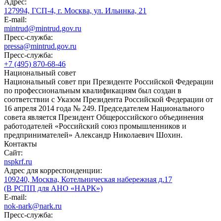
Адрес:
127994, ГСП-4, г. Москва, ул. Ильинка, 21
E-mail:
mintrud@mintrud.gov.ru
Пресс-служба:
pressa@mintrud.gov.ru
Пресс-служба:
+7 (495) 870-68-46
Национальный совет
Национальный совет при Президенте Российской Федерации
по профессиональным квалификациям был создан в
соответствии с Указом Президента Российской Федерации от
16 апреля 2014 года № 249. Председателем Национального
совета является Президент Общероссийского объединения
работодателей «Российский союз промышленников и
предпринимателей» Александр Николаевич Шохин.
Контакты
Сайт:
nspkrf.ru
Адрес для корреспонденции:
109240, Москва, Котельническая набережная д.17
(В РСПП для АНО «НАРК»)
E-mail:
nok-nark@nark.ru
Пресс-служба: