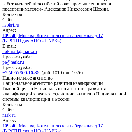
работодателей «Российский союз промышленников и
предпринимателей» Александр Николаевич Шохин.
Контакты
Сайт:
nspkrf.ru
Адрес:
109240, Москва, Котельническая набережная д.17
(В РСПП для АНО «НАРК»)
E-mail:
nok-nark@nark.ru
Пресс-служба:
pr@nark.ru
Пресс-служба:
+7 (495) 966-16-86
(доб. 1019 или 1026)
Национальное агентство
Национальное агентство развития квалификации
Главной целью Национального агентства развития
квалификаций является содействие развитию Национальной
системы квалификаций в России.
Контакты
Сайт:
nark.ru
Адрес:
109240, Москва, Котельническая набережная д.17
(В РСПП для АНО «НАРК»)